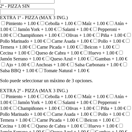
2º - PIZZA SIN
EXTRA 1º - PIZZA (MAX 3 ING.)
Pimiento +
1.00
€
Cebolla +
1.00
€
Maíz +
1.00
€
Atún +
1.00
€
Jamón York +
1.00
€
Salami +
1.00
€
Pepperoni +
1.00
€
Champiñones +
1.00
€
Olivas +
1.00
€
Piña +
1.00
€
Pollo Marinado +
1.00
€
Carne Asada +
1.00
€
Pollo +
1.00
€
Ternera +
1.00
€
Carne Picada +
1.00
€
Beicon +
1.00
€
Cecina +
1.00
€
Queso de Cabra +
1.00
€
Huevo +
1.00
€
Jamón Serrano +
1.00
€
Queso Azul +
1.00
€
Gambas +
1.00
€
Ajo +
1.00
€
Anchoas +
1.00
€
Salsa Carbonara +
1.00
€
Salsa BBQ +
1.00
€
Tomate Natural +
1.00
€
Solo puede seleccionar un máximo de 3 opciones.
EXTRA 2º - PIZZA (MAX 3 ING.)
Pimiento +
1.00
€
Cebolla +
1.00
€
Maíz +
1.00
€
Atún +
1.00
€
Jamón York +
1.00
€
Salami +
1.00
€
Pepperoni +
1.00
€
Champiñones +
1.00
€
Olivas +
1.00
€
Piña +
1.00
€
Pollo Marinado +
1.00
€
Carne Asada +
1.00
€
Pollo +
1.00
€
Ternera +
1.00
€
Carne Picada +
1.00
€
Beicon +
1.00
€
Cecina +
1.00
€
Queso de Cabra +
1.00
€
Huevo +
1.00
€
Jamón Serrano +
1.00
€
Queso Azul +
1.00
€
Gambas +
1.00
€