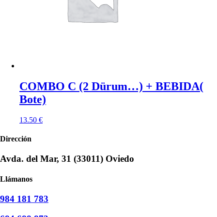
COMBO C (2 Dürum…) + BEBIDA(
Bote)
13.50
€
Dirección
Avda. del Mar, 31 (33011) Oviedo
Llámanos
984 181 783