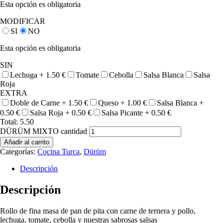
Esta opción es obligatoria
MODIFICAR
SI
NO
Esta opción es obligatoria
SIN
Lechuga +
1.50
€
Tomate
Cebolla
Salsa Blanca
Salsa
Roja
EXTRA
Doble de Carne +
1.50
€
Queso +
1.00
€
Salsa Blanca +
0.50
€
Salsa Roja +
0.50
€
Salsa Picante +
0.50
€
Total:
5.50
DÜRÜM MIXTO cantidad
Añadir al carrito
Categorías:
Cocina Turca
,
Dürüm
Descripción
Descripción
Rollo de fina masa de pan de pita con carne de ternera y pollo,
lechuga, tomate, cebolla y nuestras sabrosas salsas