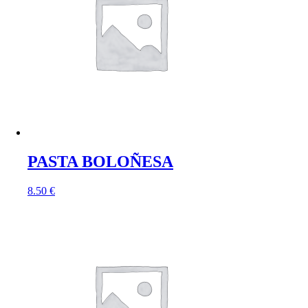
PASTA BOLOÑESA
8.50
€