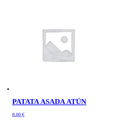
PATATA ASADA ATÚN
8.00
€