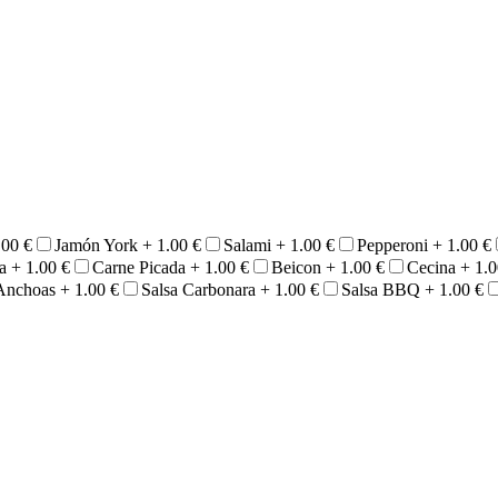
.00
€
Jamón York +
1.00
€
Salami +
1.00
€
Pepperoni +
1.00
€
ra +
1.00
€
Carne Picada +
1.00
€
Beicon +
1.00
€
Cecina +
1.
Anchoas +
1.00
€
Salsa Carbonara +
1.00
€
Salsa BBQ +
1.00
€