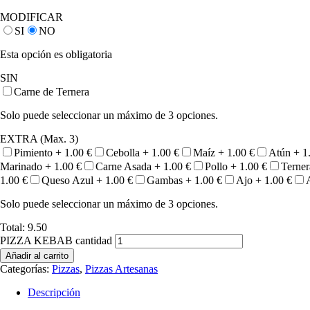
MODIFICAR
SI
NO
Esta opción es obligatoria
SIN
Carne de Ternera
Solo puede seleccionar un máximo de 3 opciones.
EXTRA (Max. 3)
Pimiento +
1.00
€
Cebolla +
1.00
€
Maíz +
1.00
€
Atún +
1
Marinado +
1.00
€
Carne Asada +
1.00
€
Pollo +
1.00
€
Terne
1.00
€
Queso Azul +
1.00
€
Gambas +
1.00
€
Ajo +
1.00
€
Solo puede seleccionar un máximo de 3 opciones.
Total:
9.50
PIZZA KEBAB cantidad
Añadir al carrito
Categorías:
Pizzas
,
Pizzas Artesanas
Descripción